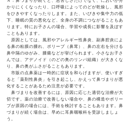
Ａ：鼻づまりが続くと、息苦しさだけでなく、においが分
かりにくくなったり、口呼吸によってのどが乾燥し、風邪
をひきやすくなったりします。また、いびきや集中力の低
下、睡眠の質の悪化など、全身の不調につながることもあ
ります。特にお子さんの場合、学習や成長に影響を及ぼす
こともあります。
原因としては、風邪やアレルギー性鼻炎、副鼻腔炎によ
る鼻の粘膜の腫れ、ポリープ（鼻茸）、鼻の左右を分ける
鼻中隔のゆがみ、腫瘍などが挙げられます。小さなお子さ
んでは、アデノイド（のどの奥のリンパ組織）が大きくな
り、鼻の奥がふさがることもあります。
市販の点鼻薬は一時的に症状を和らげますが、使いすぎ
ると「薬剤性鼻炎」を引き起こし、かえって鼻づまりが悪
化することがあるため注意が必要です。
鼻づまりを改善するには、原因に応じた適切な治療が大
切です。薬の治療で改善しない場合や、鼻の構造やポリー
プが原因の場合には、手術を検討することもあります。鼻
づまりが続く場合は、早めに耳鼻咽喉科を受診しましょ
う。