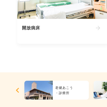
開放病床
護
老健あこう
ション
・診療所