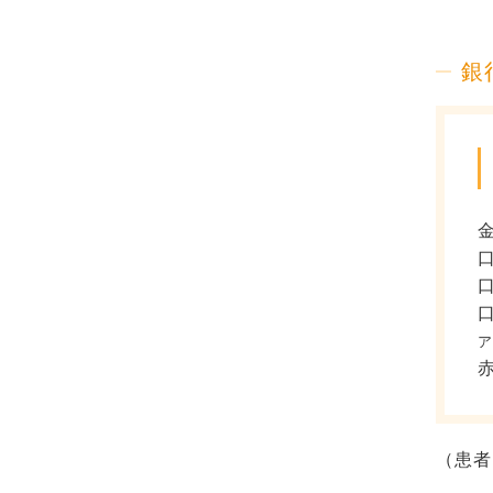
銀
口
ア
（患者