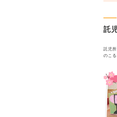
託
託児所
のこる