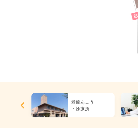
護
老健あこう
ション
・診療所