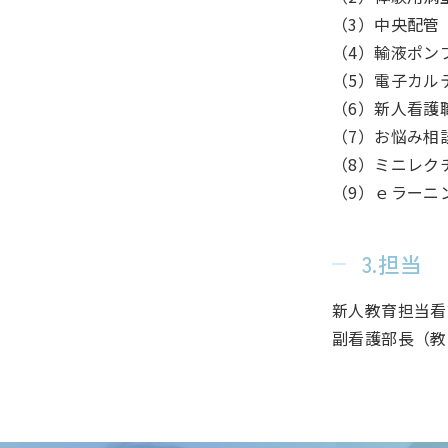
（3）中央配管
（4）輸液ポン
（5）電子カル
（6）新人看護
（7）お悩み相
（8）ミニレク
（9）ｅラーニ
3.担当
新人教育担当看
副看護部長（教