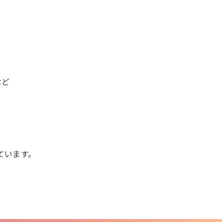
など
ています。