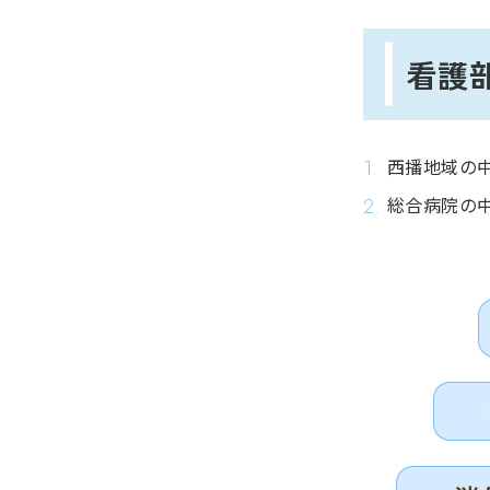
看護
西播地域の
総合病院の