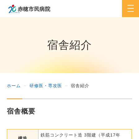
togg
navi
宿舎紹介
ホーム
研修医・専攻医
宿舎紹介
宿舎概要
鉄筋コンクリート造 3階建（平成17年
構造