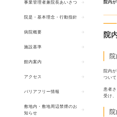
院内が
事業管理者兼院長あいさつ
院是・基本理念・行動指針
病院概要
院
施設基準
院
館内案内
院内が
アクセス
ついて
患者さ
バリアフリー情報
受け、
敷地内・敷地周辺禁煙のお
院
知らせ