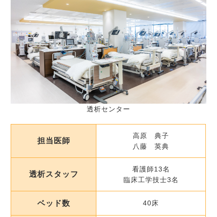
透析センター
高原 典子
担当医師
八藤 英典
看護師13名
透析スタッフ
臨床工学技士3名
ベッド数
40床