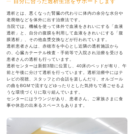
自分に合った透析生活をサポートします
透析とは、悪くなった腎臓の代わりに体内の余分な水分や
老廃物などを体外に出す治療法です。
当院では、機械を使って体外で血液をきれいにする「血液
透析」と、自分の腹膜を利用して血液をきれいにする「腹
膜透析」、その他血漿交換などが行われています。
透析患者さんは、赤穂市を中心とし近隣の透析施設から
の、心臓カテーテル検査・手術等で入院され治療を受ける
患者さんの透析も行っています。
透析センターは新館3階に位置し、40床のベッドが有り、午
前と午後に分けて透析を行っています。透析治療中にはテ
レビの視聴、スタッフとの会話を楽しんだり、オルゴール
の曲をBGMで流すなどゆったりとした気持ちで過ごせるよ
うな環境づくりに取り組んでいます。
センターにはラウンジがあり、患者さん、ご家族さまに食
事や休息の出来るスペースもあります。