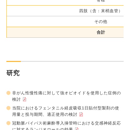
脊椎
四肢（含：末梢血管）
その他
合計
研究
非がん性慢性痛に対して強オピオイドを使用した症例の
検討
当院におけるフェンタニル経皮吸収1日貼付型製剤の使
用量と投与期間、適正使用の検討
冠動脈バイパス術麻酔導入挿管時における交感神経反応
に対するランジオロールの効果