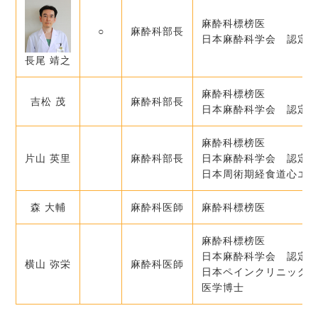
麻酔科標榜医
○
麻酔科部長
日本麻酔科学会 認定
長尾 靖之
麻酔科標榜医
吉松 茂
麻酔科部長
日本麻酔科学会 認定
麻酔科標榜医
片山 英里
麻酔科部長
日本麻酔科学会 認定
日本周術期経食道心エコー
森 大輔
麻酔科医師
麻酔科標榜医
麻酔科標榜医
日本麻酔科学会 認定
横山 弥栄
麻酔科医師
日本ペインクリニック
医学博士