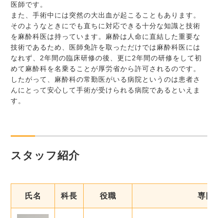
医師です。
また、手術中には突然の大出血が起こることもあります。
そのようなときにでも直ちに対応できる十分な知識と技術
を麻酔科医は持っています。麻酔は人命に直結した重要な
技術であるため、医師免許を取っただけでは麻酔科医には
なれず、2年間の臨床研修の後、更に2年間の研修をして初
めて麻酔科を名乗ることが厚労省から許可されるのです。
したがって、麻酔科の常勤医がいる病院というのは患者さ
んにとって安心して手術が受けられる病院であるといえま
す。
スタッフ紹介
氏名
科長
役職
専門